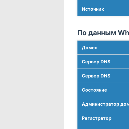
Источник
По данным Who
Домен
Сервер DNS
Сервер DNS
Соcтояние
Администратор до
Регистратор