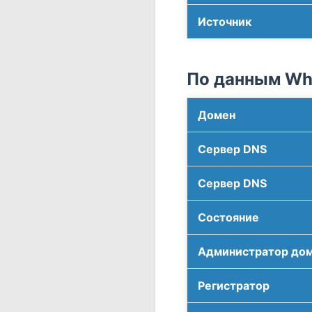
Источник
По данным Who
Домен
Сервер DNS
Сервер DNS
Соcтояние
Администратор до
Регистратор